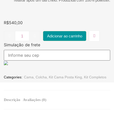
relaxar após um dia cheio. Produzida com 100% poliéster.
R$
540,00
Adicionar ao carrinho
Simulação de frete
Categories:
Cama
,
Colcha
,
Kit Cama Posta King
,
Kit Completos
Descrição
Avaliações (0)