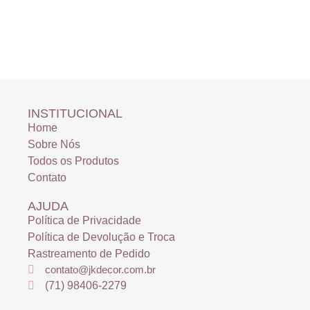
INSTITUCIONAL
Home
Sobre Nós
Todos os Produtos
Contato
AJUDA
Política de Privacidade
Política de Devolução e Troca
Rastreamento de Pedido
contato@jkdecor.com.br
(71) 98406-2279