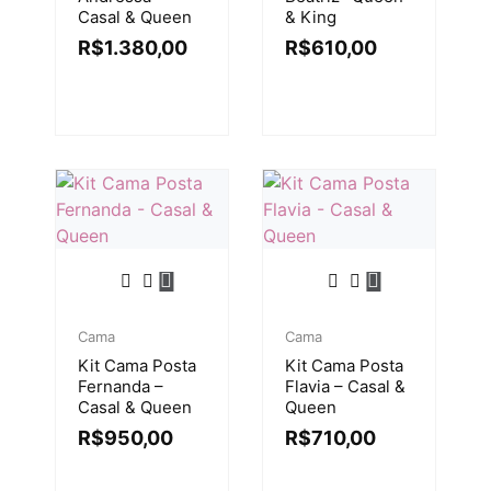
Casal & Queen
& King
R$
1.380,00
R$
610,00
Cama
Cama
Kit Cama Posta
Kit Cama Posta
Fernanda –
Flavia – Casal &
Casal & Queen
Queen
R$
950,00
R$
710,00