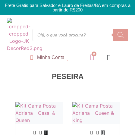
Frete Grátis para Salvador e Lauro de Freitas/BA em compras a
partir de R$200
Minha Conta
PESEIRA