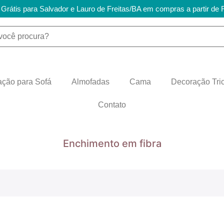
 Grátis para Salvador e Lauro de Freitas/BA em compras a partir de
ção para Sofá
Almofadas
Cama
Decoração Tric
Contato
Enchimento em fibra