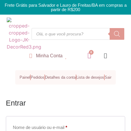
Frete Grátis para Salvador e Lauro de Freitas/BA em compras a
partir de R$200
Minha Conta
Painel
Pedidos
Detalhes da conta
Lista de desejos
Sair
Entrar
Nome de usuário ou e-mail
*