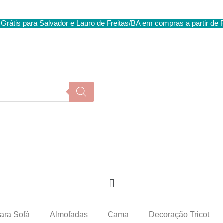
 Grátis para Salvador e Lauro de Freitas/BA em compras a partir de
ara Sofá
Almofadas
Cama
Decoração Tricot