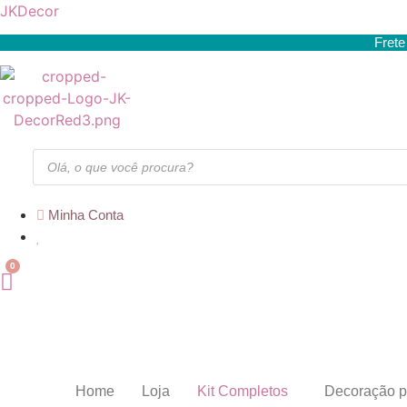
JKDecor
Frete
Pesquisar
produtos
Minha Conta
Home
Loja
Kit Completos
Decoração p