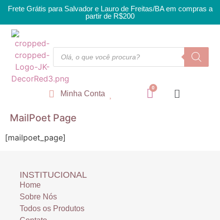
Frete Grátis para Salvador e Lauro de Freitas/BA em compras a
partir de R$200
Minha Conta
MailPoet Page
[mailpoet_page]
INSTITUCIONAL
Home
Sobre Nós
Todos os Produtos